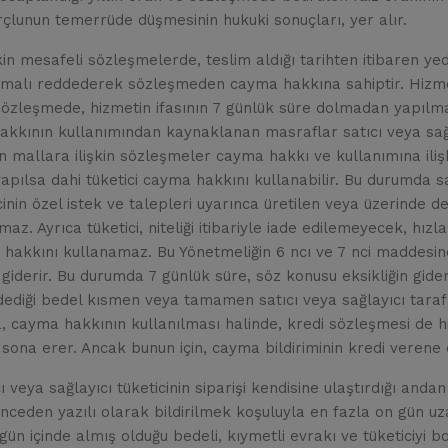
Borçlunun temerrüde düşmesinin hukuki sonuçları, yer alır.
in mesafeli sözleşmelerde, teslim aldığı tarihten itibaren yed
 malı reddederek sözleşmeden cayma hakkına sahiptir. Hizme
özleşmede, hizmetin ifasının 7 günlük süre dolmadan yapılması
akkının kullanımından kaynaklanan masraflar satıcı veya sağla
n mallara ilişkin sözleşmeler cayma hakkı ve kullanımına ilişk
 yapılsa dahi tüketici cayma hakkını kullanabilir. Bu durumda 
inin özel istek ve talepleri uyarınca üretilen veya üzerinde değ
maz. Ayrıca tüketici, niteliği itibariyle iade edilemeyecek, h
hakkını kullanamaz. Bu Yönetmeliğin 6 ncı ve 7 nci maddesinde
 giderir. Bu durumda 7 günlük süre, söz konusu eksikliğin gideril
n ödediği bedel kısmen veya tamamen satıcı veya sağlayıcı taraf
 cayma hakkının kullanılması halinde, kredi sözleşmesi de hi
ona erer. Ancak bunun için, cayma bildiriminin kredi verene de
veya sağlayıcı tüketicinin siparişi kendisine ulaştırdığı andan
eden yazılı olarak bildirilmek koşuluyla en fazla on gün uzatı
n gün içinde almış olduğu bedeli, kıymetli evrakı ve tüketiciyi