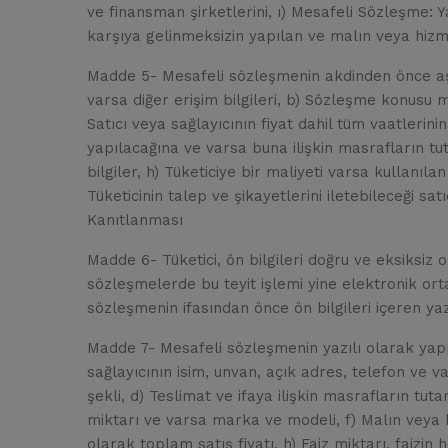
ve finansman şirketlerini, ı) Mesafeli Sözleşme: Ya
karşıya gelinmeksizin yapılan ve malın veya hizme
Madde 5- Mesafeli sözleşmenin akdinden önce aşağı
varsa diğer erişim bilgileri, b) Sözleşme konusu m
Satıcı veya sağlayıcının fiyat dahil tüm vaatlerinin
yapılacağına ve varsa buna ilişkin masrafların tut
bilgiler, h) Tüketiciye bir maliyeti varsa kullanıla
Tüketicinin talep ve şikayetlerini iletebileceği sat
Kanıtlanması
Madde 6- Tüketici, ön bilgileri doğru ve eksiksiz
sözleşmelerde bu teyit işlemi yine elektronik ort
sözleşmenin ifasından önce ön bilgileri içeren y
Madde 7- Mesafeli sözleşmenin yazılı olarak yapıl
sağlayıcının isim, unvan, açık adres, telefon ve va
şekli, d) Teslimat ve ifaya ilişkin masrafların tu
miktarı ve varsa marka ve modeli, f) Malın veya hi
olarak toplam satış fiyatı, h) Faiz miktarı, faiz