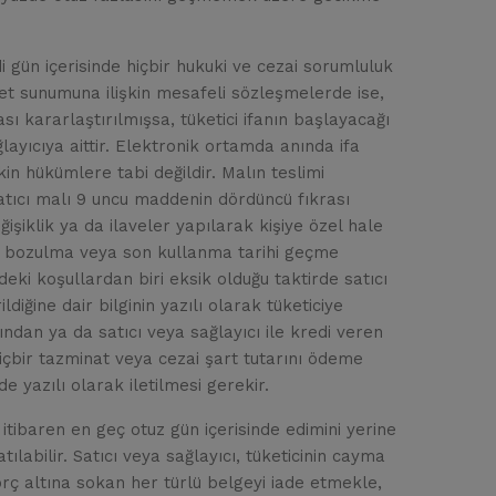
i gün içerisinde hiçbir hukuki ve cezai sorumluluk
t sunumuna ilişkin mesafeli sözleşmelerde ise,
 kararlaştırılmışsa, tüketici ifanın başlayacağı
yıcıya aittir. Elektronik ortamda anında ifa
in hükümlere tabi değildir. Malın teslimi
satıcı malı 9 uncu maddenin dördüncü fıkrası
işiklik ya da ilaveler yapılarak kişiye özel hale
ızla bozulma veya son kullanma tarihi geçme
ki koşullardan biri eksik olduğu taktirde satıcı
diğine dair bilginin yazılı olarak tüketiciye
ından ya da satıcı veya sağlayıcı ile kredi veren
çbir tazminat veya cezai şart tutarını ödeme
 yazılı olarak iletilmesi gerekir.
 itibaren en geç otuz gün içerisinde edimini yerine
labilir. Satıcı veya sağlayıcı, tüketicinin cayma
 borç altına sokan her türlü belgeyi iade etmekle,