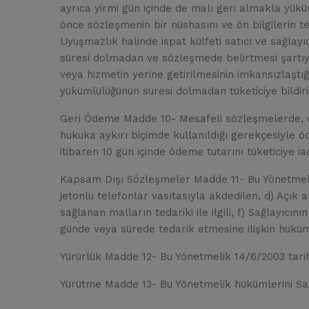
ayrıca yirmi gün içinde de malı geri almakla yükü
önce sözleşmenin bir nüshasını ve ön bilgilerin tey
Uyuşmazlık halinde ispat külfeti satıcı ve sağlay
süresi dolmadan ve sözleşmede belirtmesi şartıyla,
veya hizmetin yerine getirilmesinin imkansızlaşt
yükümlülüğünün süresi dolmadan tüketiciye bildiri
Geri Ödeme Madde 10- Mesafeli sözleşmelerde, öde
hukuka aykırı biçimde kullanıldığı gerekçesiyle öd
itibaren 10 gün içinde ödeme tutarını tüketiciye ia
Kapsam Dışı Sözleşmeler Madde 11- Bu Yönetmelik h
jetonlu telefonlar vasıtasıyla akdedilen, d) Açık a
sağlanan malların tedariki ile ilgili, f) Sağlayıcın
günde veya sürede tedarik etmesine ilişkin hükü
Yürürlük Madde 12- Bu Yönetmelik 14/6/2003 tarih
Yürütme Madde 13- Bu Yönetmelik hükümlerini San