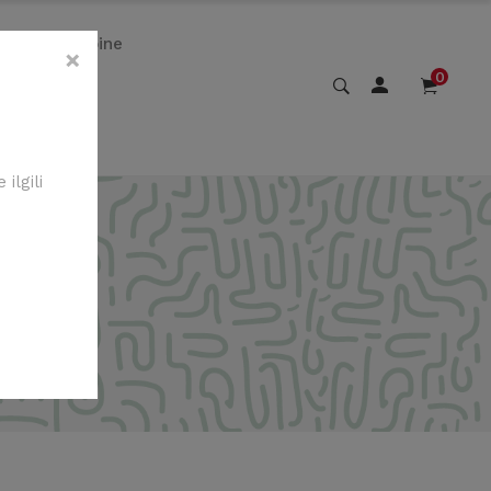
Kombine
×
0
ilgili