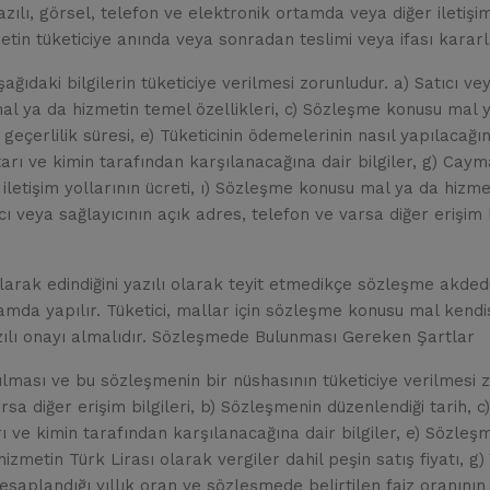
zılı, görsel, telefon ve elektronik ortamda veya diğer iletişim
tin tüketiciye anında veya sonradan teslimi veya ifası kararla
daki bilgilerin tüketiciye verilmesi zorunludur. a) Satıcı vey
al ya da hizmetin temel özellikleri, c) Sözleşme konusu mal ya
 geçerlilik süresi, e) Tüketicinin ödemelerinin nasıl yapılacağına
arı ve kimin tarafından karşılanacağına dair bilgiler, g) Caym
n iletişim yollarının ücreti, ı) Sözleşme konusu mal ya da hizmet
ıcı veya sağlayıcının açık adres, telefon ve varsa diğer erişim 
 olarak edindiğini yazılı olarak teyit etmedikçe sözleşme akd
amda yapılır. Tüketici, mallar için sözleşme konusu mal kend
azılı onayı almalıdır. Sözleşmede Bulunması Gereken Şartlar
ması ve bu sözleşmenin bir nüshasının tüketiciye verilmesi zo
rsa diğer erişim bilgileri, b) Sözleşmenin düzenlendiği tarih, c
tarı ve kimin tarafından karşılanacağına dair bilgiler, e) Sözle
zmetin Türk Lirası olarak vergiler dahil peşin satış fiyatı, g)
in hesaplandığı yıllık oran ve sözleşmede belirtilen faiz oran