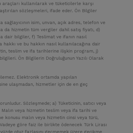
 araçları kullanılarak ve tüketicilerle karşı
ştırılan sözleşmeleri, ifade eder. Ön Bilgiler
a sağlayıcının isim, unvan, açık adres, telefon ve
 da hizmetin tüm vergiler dahil satış fiyatı, d)
 dair bilgiler, f) Teslimat ve ifanın nasıl
a hakkı ve bu hakkın nasıl kullanılacağına dair
in, teslim ve ifa tarihlerine ilişkin program, j)
bilgileri. Ön Bilgilerin Doğruluğunun Yazılı Olarak
edilemez. Elektronik ortamda yapılan
isine ulaşmadan, hizmetler için de en geç
runludur. Sözleşmede; a) Tüketicinin, satıcı veya
) Malın veya hizmetin teslim veya ifa tarihi ve
şme konusu malın veya hizmetin cinsi veya türü,
 Vadeye göre faiz ile birlikte ödenecek Türk Lirası
ının yüzde otuz fazlasını geçmemek üzere gecikme