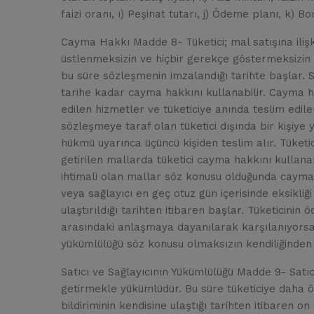
faizi oranı, ı) Peşinat tutarı, j) Ödeme planı, k) 
Cayma Hakkı Madde 8- Tüketici; mal satışına ilişk
üstlenmeksizin ve hiçbir gerekçe göstermeksizin
bu süre sözleşmenin imzalandığı tarihte başlar. S
tarihe kadar cayma hakkını kullanabilir. Cayma h
edilen hizmetler ve tüketiciye anında teslim edile
sözleşmeye taraf olan tüketici dışında bir kişiye
hükmü uyarınca üçüncü kişiden teslim alır. Tüketic
getirilen mallarda tüketici cayma hakkını kullana
ihtimali olan mallar söz konusu olduğunda cayma 
veya sağlayıcı en geç otuz gün içerisinde eksikliği
ulaştırıldığı tarihten itibaren başlar. Tüketicini
arasındaki anlaşmaya dayanılarak karşılanıyorsa,
yükümlülüğü söz konusu olmaksızın kendiliğinden s
Satıcı ve Sağlayıcının Yükümlülüğü Madde 9- Satıcı 
getirmekle yükümlüdür. Bu süre tüketiciye daha önc
bildiriminin kendisine ulaştığı tarihten itibaren o