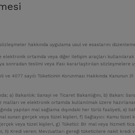
şmesi
sözleşmeler hakkında uygulama usul ve esaslarını düzenleme
elektronik ortamda veya diğer iletişim araçları kullanılarak 
ya sonradan teslimi veya ifası kararlaştırılan sözleşmelere u
li ve 4077 sayılı Tüketicinin Korunması Hakkında Kanunun 31 
; a) Bakanlık: Sanayi ve Ticaret Bakanlığını, b) Bakan: Sanay
maz malları ve elektronik ortamda kullanılmak üzere hazırlana
ğında yapılan mal sağlama dışındaki her türlü faaliyeti, e) Satı
l sunan gerçek veya tüzel kişileri, f) Sağlayıcı: Kamu tüzel k
erçek veya tüzel kişileri, g) Tüketici: Bir mal veya hizmeti t
, h) Kredi veren: Mevzuatları gereği tüketicilere nakit kredi 