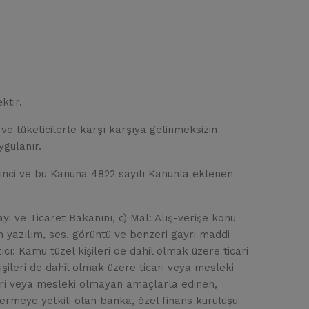
ktir.
ve tüketicilerle karşı karşıya gelinmeksizin
ygulanır.
inci ve bu Kanuna 4822 sayılı Kanunla eklenen
i ve Ticaret Bakanını, c) Mal: Alış-verişe konu
n yazılım, ses, görüntü ve benzeri gayri maddi
cı: Kamu tüzel kişileri de dahil olmak üzere ticari
işileri de dahil olmak üzere ticari veya mesleki
icari veya mesleki olmayan amaçlarla edinen,
vermeye yetkili olan banka, özel finans kuruluşu