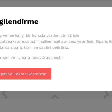
Çocuk Ürünleri
Diğer Ürünler
Giresunspor Üyeliği
lgilendirme
İletişim
iş ve herhangi bir konuda yardım almak için
otanakstore.com.tr mailine mail atmanız yeterlidir. Sipariş ile 
arda sipariş tarih ve saatini belirtiniz.
 Sözleşmesi
 isim ve numara modülü açılmıştır