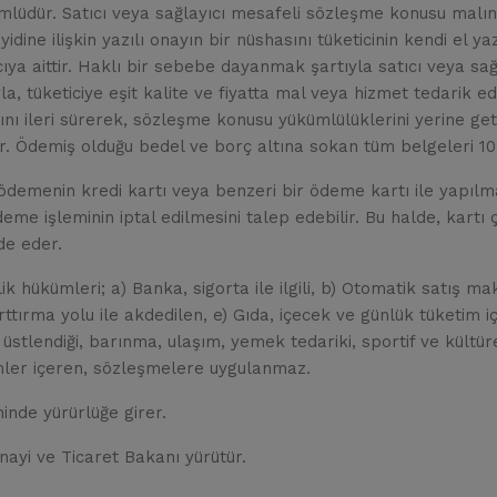
mlüdür. Satıcı veya sağlayıcı mesafeli sözleşme konusu malın 
idine ilişkin yazılı onayın bir nüshasını tüketicinin kendi el y
ıcıya aittir. Haklı bir sebebe dayanmak şartıyla satıcı veya 
 tüketiciye eşit kalite ve fiyatta mal veya hizmet tedarik ede
ığını ileri sürerek, sözleşme konusu yükümlülüklerini yerine 
r. Ödemiş olduğu bedel ve borç altına sokan tüm belgeleri 10 
menin kredi kartı veya benzeri bir ödeme kartı ile yapılması 
eme işleminin iptal edilmesini talep edebilir. Bu halde, kartı ç
de eder.
ükümleri; a) Banka, sigorta ile ilgili, b) Otomatik satış maki
rttırma yolu ile akdedilen, e) Gıda, içecek ve günlük tüketim iç
ın üstlendiği, barınma, ulaşım, yemek tedariki, sportif ve kültür
mler içeren, sözleşmelere uygulanmaz.
inde yürürlüğe girer.
ayi ve Ticaret Bakanı yürütür.