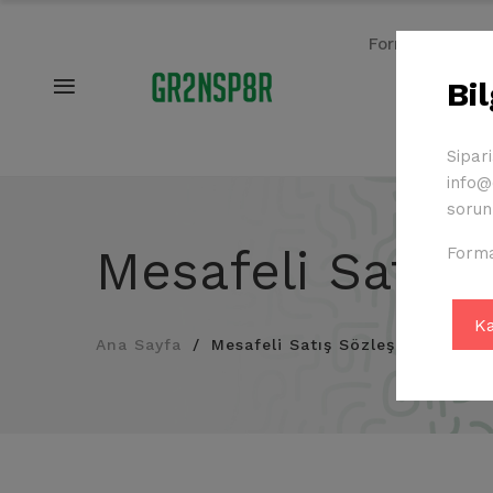
Formalar
Bi
Sipar
info@c
sorunl
Mesafeli Satış
Forma
Ana Sayfa
Mesafeli Satış Sözleşmesi