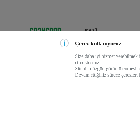
Menü
Çerez kullanıyoruz.
Formalar
© 2021 Çotanak Store
Size daha iyi hizmet verebilmek i
Çocuk Ürünleri
Her hakkı saklıdır
etmektesiniz.
Sitenin düzgün görüntülenmesi iç
Diğer Ürünler
Devam ettiğiniz sürece çerezleri 
By
GoKod
Giresunspor Üyeliği
Kombine
İletişim