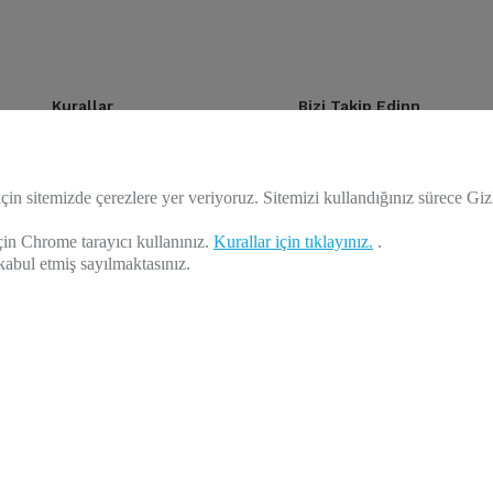
Kurallar
Bizi Takip Edinn
Mesafeli Satış Sözleşmesi
Twitter
çin sitemizde çerezlere yer veriyoruz. Sitemizi kullandığınız sürece Giz
Teslimat ve İade
Facebook
in Chrome tarayıcı kullanınız.
Kurallar için tıklayınız.
.
Gizlilik Politikası
Instagram
kabul etmiş sayılmaktasınız.
Youtube