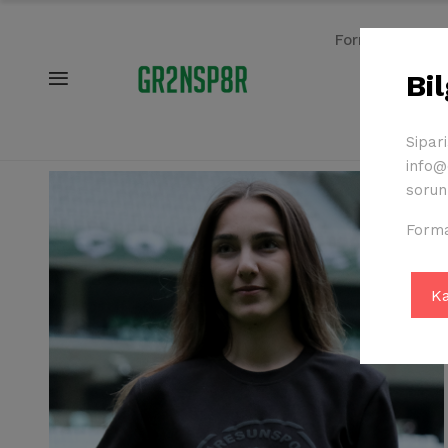
Formalar
Bi
Sipar
info@c
sorunl
Forma