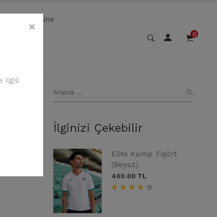
Kombine
×
0
ilgili
İlginizi Çekebilir
Elite Kamp Tişört
(Beyaz)
400.00 TL