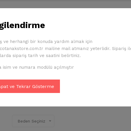
Çocuk Ürünleri
Diğer Ürünler
Giresunspor Üyeliği
lgilendirme
İletişim
iş ve herhangi bir konuda yardım almak için
otanakstore.com.tr mailine mail atmanız yeterlidir. Sipariş ile 
1 star
2 stars
3 stars
4 stars
5 stars
(5 üye oylaması)
arda sipariş tarih ve saatini belirtiniz.
Giresunspor Sweatshirt
 isim ve numara modülü açılmıştır
850.00 TL
Giresunspor Sweatshirt
Beden Seçiniz