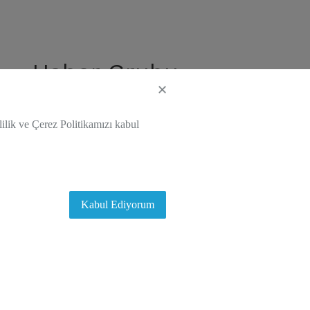
Haber Grubu
Yeniliklerden haberdar olmak için mailinizi
lilik ve Çerez Politikamızı kabul
ekleyin
Kabul Ediyorum