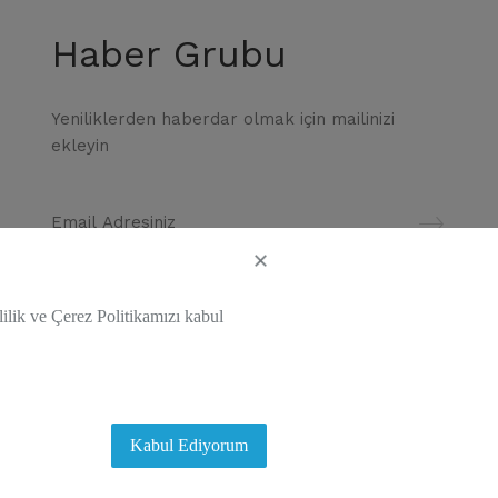
Haber Grubu
Yeniliklerden haberdar olmak için mailinizi
ekleyin
lilik ve Çerez Politikamızı kabul
Kabul Ediyorum