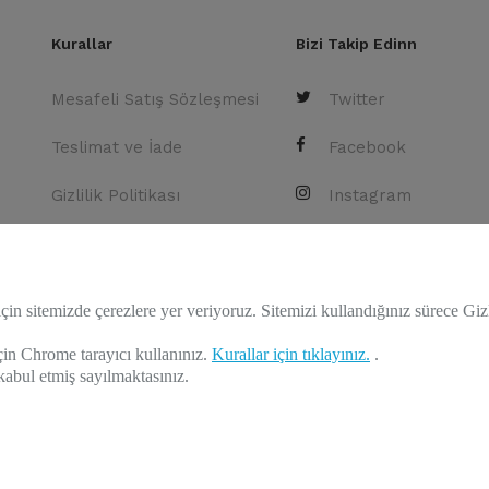
Kurallar
Bizi Takip Edinn
Mesafeli Satış Sözleşmesi
Twitter
Teslimat ve İade
Facebook
Gizlilik Politikası
Instagram
Youtube
çin sitemizde çerezlere yer veriyoruz. Sitemizi kullandığınız sürece Giz
in Chrome tarayıcı kullanınız.
Kurallar için tıklayınız.
.
kabul etmiş sayılmaktasınız.