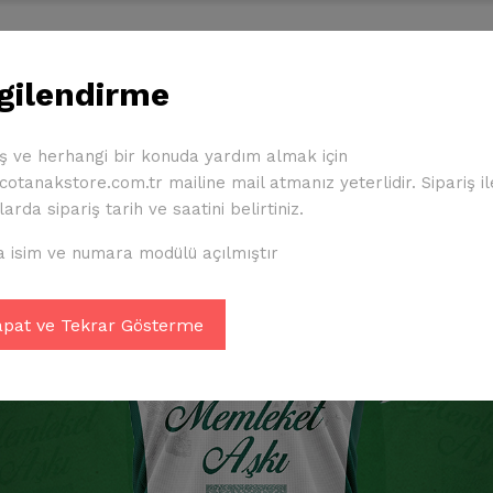
Çocuk Ürünleri
Diğer Ürünler
Giresunspor Üyeliği
lgilendirme
İletişim
iş ve herhangi bir konuda yardım almak için
otanakstore.com.tr mailine mail atmanız yeterlidir. Sipariş ile 
arda sipariş tarih ve saatini belirtiniz.
 isim ve numara modülü açılmıştır