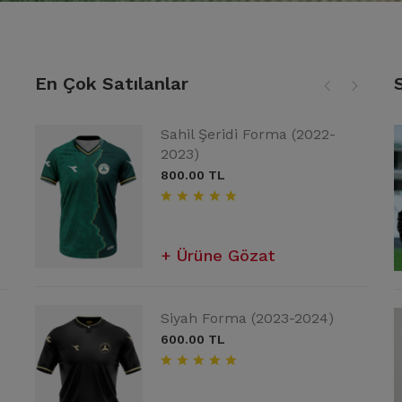
En Çok Satılanlar
Sahil Şeridi Forma (2022-
u
Dream Yağmurluk Siyah
Yeşil Ebruli Forma
2023)
2,600.00 TL
2,000.00 TL
800.00 TL
Ürüne Gözat
Ürüne Gözat
Ürüne Gözat
Dream Antreman Tişörtü
Siyah Forma (2023-2024)
Dream Yağmurluk Antrasit
Yeşil
600.00 TL
2,600.00 TL
900.00 TL