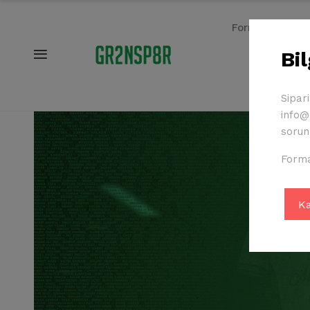
Formalar
Bi
Sipar
info@c
sorunl
Forma