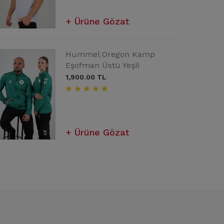
Ürüne Gözat
Ürüne Gözat
Ürüne Gözat
Dream Kamp Eşofman Altı
Hummel Oregon Kamp
Beyaz Forma (2022-2023)
Siyah
Eşofman Üstü Yeşil
600.00 TL
1,500.00 TL
1,900.00 TL
Ürüne Gözat
Ürüne Gözat
Ürüne Gözat