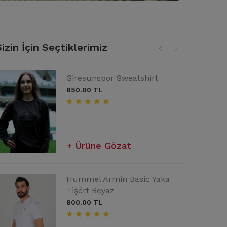
Sizin İçin Seçtiklerimiz
Dream Kamp Eşofman Üstü
Oto Kokusu
Giresunspor Sweatshirt
Siyah
5.00 TL
850.00 TL
2,000.00 TL
Sepete Ekle
Ürüne Gözat
Ürüne Gözat
Dream Kamp Eşofman Üstü
Hummel Armin Basic Yaka
Yeşil Ebruli Forma
Antrasit
Tişört Beyaz
2,000.00 TL
2,000.00 TL
800.00 TL