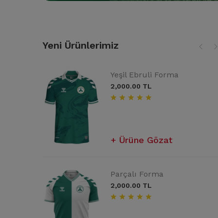
Yeni Ürünlerimiz
man Üstü
Yeşil Ebruli Forma
Giresunspor Araç Kokus
2,000.00 TL
25.00 TL
Sepete Ekle
Ürüne Gözat
man Üstü
Rozet
Parçalı Forma
100.00 TL
2,000.00 TL