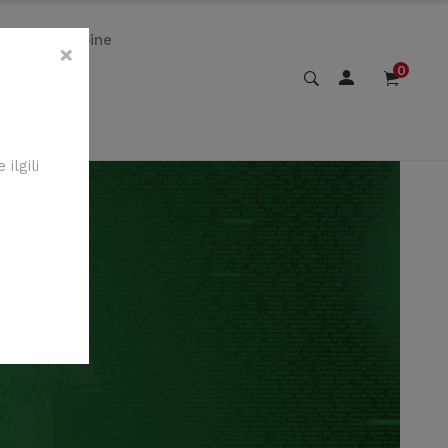
Kombine
×
0
ilgili