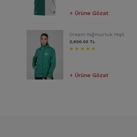
Sepete Ekle
Ürüne Gözat
Beyaz Forma
man Altı
Dream Yağmurluk Yeşil
1,000.00 TL
2,600.00 TL
Ürüne Gözat
Ürüne Gözat