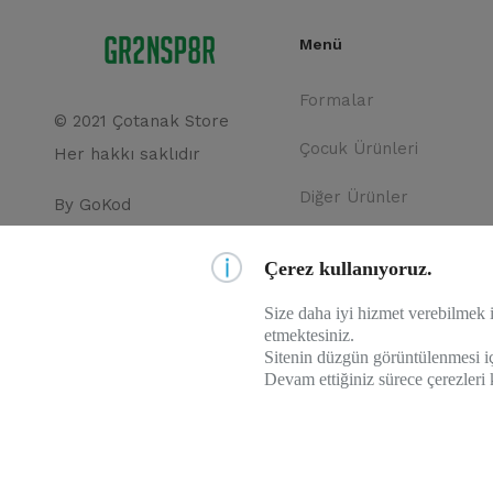
Menü
Formalar
© 2021 Çotanak Store
Çocuk Ürünleri
Her hakkı saklıdır
Diğer Ürünler
By
GoKod
Giresunspor Üyeliği
Çerez kullanıyoruz.
Kombine
Size daha iyi hizmet verebilmek i
etmektesiniz.
İletişim
Sitenin düzgün görüntülenmesi iç
Devam ettiğiniz sürece çerezleri 