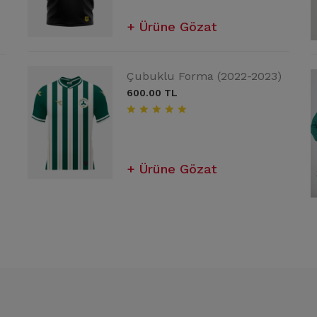
Ürüne Gözat
Ürüne Gözat
Ürüne Gözat
Çubuklu Forma (2022-2023)
Dream Kamp Eşofman Üstü
Dream Antreman Tişörtü
Yeşil
Siyah
600.00 TL
2,000.00 TL
900.00 TL
Ürüne Gözat
Ürüne Gözat
Ürüne Gözat